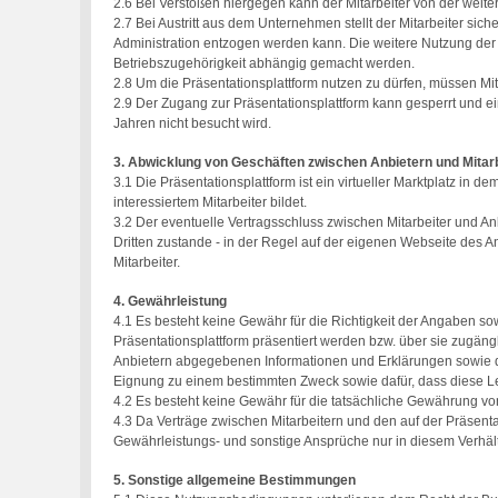
2.6 Bei Verstößen hiergegen kann der Mitarbeiter von der weit
2.7 Bei Austritt aus dem Unternehmen stellt der Mitarbeiter sich
Administration entzogen werden kann. Die weitere Nutzung der 
Betriebszugehörigkeit abhängig gemacht werden.
2.8 Um die Präsentationsplattform nutzen zu dürfen, müssen Mita
2.9 Der Zugang zur Präsentationsplattform kann gesperrt und e
Jahren nicht besucht wird.
3. Abwicklung von Geschäften zwischen Anbietern und Mitar
3.1 Die Präsentationsplattform ist ein virtueller Marktplatz i
interessiertem Mitarbeiter bildet.
3.2 Der eventuelle Vertragsschluss zwischen Mitarbeiter und An
Dritten zustande - in der Regel auf der eigenen Webseite des 
Mitarbeiter.
4. Gewährleistung
4.1 Es besteht keine Gewähr für die Richtigkeit der Angaben so
Präsentationsplattform präsentiert werden bzw. über sie zugängl
Anbietern abgegebenen Informationen und Erklärungen sowie die
Eignung zu einem bestimmten Zweck sowie dafür, dass diese Lei
4.2 Es besteht keine Gewähr für die tatsächliche Gewährung von
4.3 Da Verträge zwischen Mitarbeitern und den auf der Präsenta
Gewährleistungs- und sonstige Ansprüche nur in diesem Verhältn
5. Sonstige allgemeine Bestimmungen