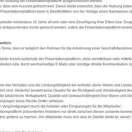
eren Nutzung der Präsentationsplattform ausgeschlossen werden.
er, dass sein Account gelöscht wird. Davon bleibt unberührt, dass die Nutzung jeder
Präsentationsplattform kann in Zweifelsfällen von der Vorlage eines Nachweises ü
rbeiter mindestens 16 Jahre alt sein oder eine Einwilligung ihrer Eltern bzw. Sorge
in entsprechendes Konto gelöscht werden, sofern die Präsentationsplattform inner
beitern
n dem Sinne, dass er lediglich den Rahmen für die Anbahnung einer Geschäftsbezieh
bieter kommt außerhalb der Präsentationsplattform, ohne unmittelbare oder mittelb
Anbieters bzw. durch wechselseitige E-Mails oder sonstige direkte Kommunikation 
wie das Verhalten und die Leistungsfähigkeit der Anbieter, deren Waren und Leistu
ich sind. Weiterhin besteht keine Gewähr für die Richtigkeit und Vollständigkeit de
 tatsächliche Verfügbarkeit, Qualität und Gebrauchsfähigkeit ihrer Waren und Dien
stungen keine Rechte Dritter verletzen.
 Vergünstigungen durch die Anbieter oder Einsparungen für die Mitarbeiter.
tionsplattform präsentierten Anbietern nur direkt zwischen diesen zustande komme
is geltend zu machen. Der Mitarbeiter muss sich also im Zweifel direkt an seinen 