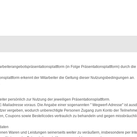
beiterangebotspräsentationsplattform (in Folge Präsentationsplattform) durch die 
onsplattform erkennt der Mitarbeiter die Geltung dieser Nutzungsbedingungen an.
.
ter persönlich zur Nutzung der jeweiligen Präsentationsplattform.
E-Mailadresse voraus. Die Angabe einer sogenannten " Wegwerf-Adresse" ist ausdr
zer vergeben, wodurch unberechtigte Personen Zugang zum Konto der Teilnehmer
sdaten, Coupons sowie Bestellcodes vertraulich zu behandeln und gegen missbräuc
sdaten
orbenen Waren und Leistungen seinerseits weiter zu veräußern, insbesondere per Inte